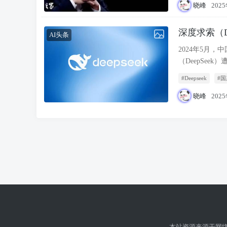
泛关注和热议，
晓峰
202
和潜在影响展
深度求索（De
AI头条
攻击事件分
2024年5月
（DeepSee
（DDoS），
#Deepseek
#国
断，用户无法
流量超过1.5 
晓峰
202
欧洲（30%）
（僵尸网络）。
修复耗时72小
本站资源来源于网络