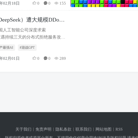
业界专家纷纷对Grok-3的技术突破
5年02月18日
0
0
155
开讨论。
epSeek）遭大规模DDoS
析：数据、应对与启示
，中国人工智能公司深度求索
k）遭遇持续三天的分布式拒绝服务攻击
导致其全球范围内的AI模型服务中
产最强AI
#迎战GPT
正常访问。据该公司公告，攻击峰值
Tbps，攻击源主要来自美国（45%）和
5年02月01日
0
0
289
的云服务商及被劫持的物联网设备
部分服务在24小时内恢复，但完全
时。
关于我们
免责声明
隐私条款
联系我们
网站地图
RSS
，版权归原作者或原平台所有，不得用作任何商业用途!如涉及版权问题,请来信