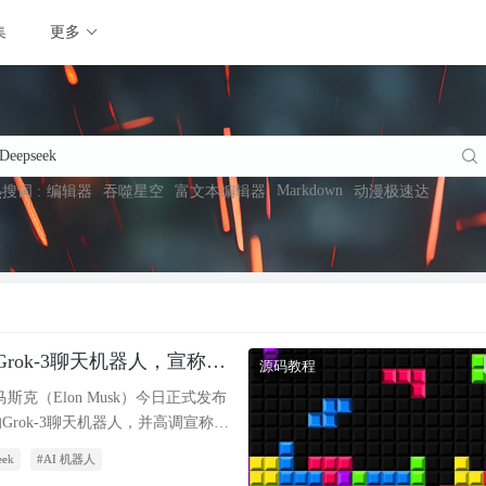
集
更多
Markdown
搜词 :
编辑器
吞噬星空
富文本编辑器
动漫极速达
rok-3聊天机器人，宣称其
源码教程
pseek，引发AI领域热议
斯克（Elon Musk）今日正式发布
Grok-3聊天机器人，并高调宣称其
上已超越当前领先的AI模型
eek
#AI 机器人
。这一声明迅速引发了人工智能领域的广