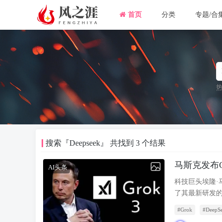
首页
分类
专题/合
热
搜索『Deepseek』 共找到 3 个结果
马斯克发布G
AI头条
智能超越Dee
科技巨头埃隆·马
了其最新研发的
在多项性能指标
#Grok
#DeepS
Deepseek