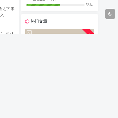
58%
会之下,李
...
热门文章
1
2
21
fzyEditor Markdown编辑器内容测试
1.48K阅读 2年前
2
0
10
吞噬星空 #动漫极速 #小说改编
来
173阅读 1年前
3