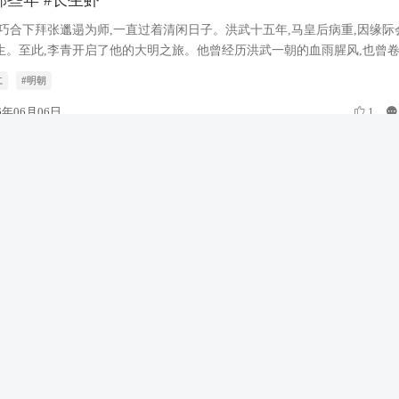
那些年 #长生虾
巧合下拜张邋遢为师,一直过着清闲日子。洪武十五年,马皇后病重,因缘际
。至此,李青开启了他的大明之旅。他曾经历洪武一朝的血雨腥风,也曾卷入
仁
#明朝
6年06月06日
1
虾 #21小时看爽版
，虾仁再次去另外一个世界征服世界...
虾
6年06月06日
1
生日，我的中国，祝福祖国越来越强大
日，我的中国，祝福祖国越来越强大，感谢伟大的祖国给予我们幸福的未
国万岁
#伟大的华夏民族