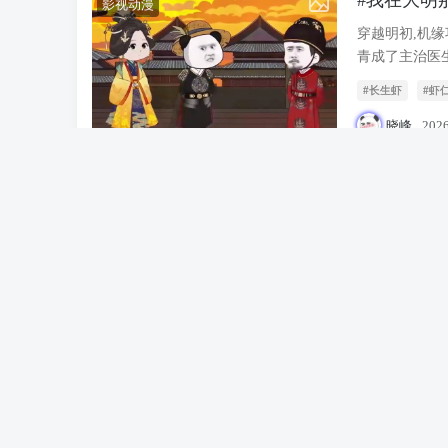
#我在大明
影视动漫
穿越明初,机缘
青成了主治医生
#长生虾
#虾
晓峰
202
#虾仁之皇帝
影视动漫
穿越大夏做皇帝
#虾仁
#皇帝
晓峰
202
今天是你的
AI头条
今天是你的生
#国庆节
#祖