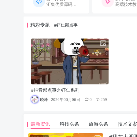
汇集优质源码，助你学习成长
高端技术教
精彩专题
#虾仁那点事
#抖音那点事之虾仁系列
晓峰
2026年06月06日
0
259
最新资讯
科技头条
旅游头条
技术文