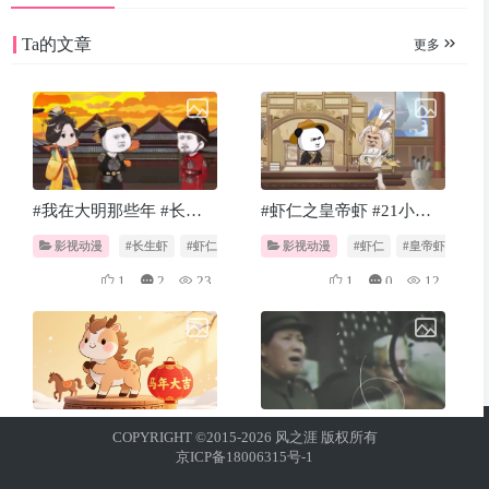
Ta的文章
更多
#我在大明那些年 #长生
#虾仁之皇帝虾 #21小时
虾
看爽版
影视动漫
#长生虾
#虾仁
#明朝
影视动漫
#虾仁
#皇帝虾
1
2
23
1
0
12
2026年马年吉祥，马到成
今天是你的生日，我的中
COPYRIGHT ©2015-2026 风之涯 版权所有
功
国，祝福祖国越来越强大
京ICP备18006315号-1
#马年吉祥
#马到成功
AI头条
#国庆节
#祖国万岁
#