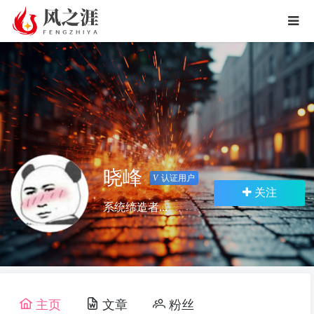
晓峰
V
认证用户
关注
系统缔造者...
主页
文章
粉丝