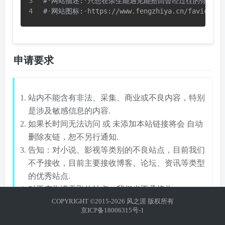
#
网站描述:
只想在余生能遇见能拾回曾经过往的你,愿你
#
网站图标:
https://www.fengzhiya.cn/favicon.i
申请要求
站内不能含有非法、采集、商业或不良内容，特别
是涉及敏感信息的内容.
如果长时间无法访问 或 未添加本站链接将会 自动
删除友链，恕不另行通知.
告知：对小说、影视等类别的不良站点，目前我们
不予接收，目前主要接收博客、论坛、资讯等类型
的优秀站点.
对于广告满天飞的站点，我们也不予接收.
COPYRIGHT ©2015-2026 风之涯 版权所有
申请友链前，请先添加本站为友链.
京ICP备18006315号-1