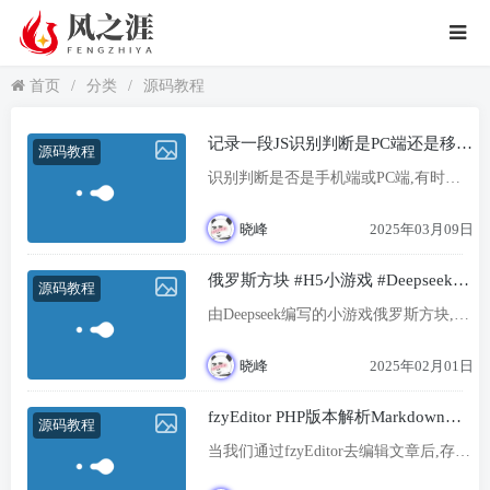
首页
/
分类
/
源码教程
记录一段JS识别判断是PC端还是移动
源码教程
手机端(不含PAD之类的),包含华为纯
识别判断是否是手机端或PC端,有时候
血鸿蒙识别
对开发兼容很有帮助,这里特别记录一下
晓峰
2025年03月09日
俄罗斯方块 #H5小游戏 #Deepseek
源码教程
AI代码
由Deepseek编写的小游戏俄罗斯方块,大
体上没啥问题,有兴趣的可以去尝试一下
晓峰
2025年02月01日
fzyEditor PHP版本解析Markdown及
源码教程
其内置方案
当我们通过fzyEditor去编辑文章后,存入
数据库的往往是Markdown结构的语法,