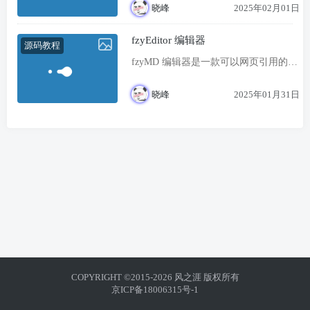
那么我们需要用后端语言进行解析,方便
晓峰
2025年02月01日
展示,咱总不能存入通过js解析后的html
入库吧(虽然也行),但始终效果不会太好,
fzyEditor 编辑器
源码教程
我们这里介绍PHP版本的解析方案
fzyMD 编辑器是一款可以网页引用的
markdown编辑器。 它是基于Layui 前端
框架运转，内置了更多工具栏，可实时
晓峰
2025年01月31日
预览的强大编辑器。 可以自定义更多工
具栏来丰富编辑器，内置了接口以供自
定义，非常方便，基本上小白都能自定
义。
COPYRIGHT ©2015-2026 风之涯 版权所有
京ICP备18006315号-1